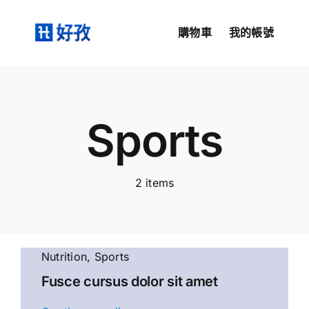
Skip
to
購物車
我的帳號
content
Sports
2 items
Nutrition
,
Sports
Fusce cursus dolor sit amet