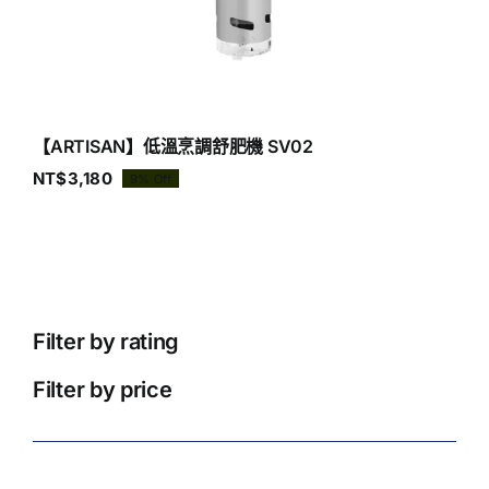
【ARTISAN】低溫烹調舒肥機 SV02
NT$
3,180
9% Off
原
目
始
前
價
價
格：
格：
NT$3,490。
NT$3,180。
Filter by rating
Filter by price